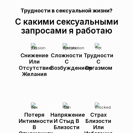
Трудности в сексуальной жизни?
С какими сексуальными
запросами я работаю
Снижение
Сложности
Трудности
Или
С
С
Отсутствие
Возбуждением
Оргазмом
Желания
Потеря
Напряжение
Страх
Интимности
И Стыд В
Близости
В
Близости
Или