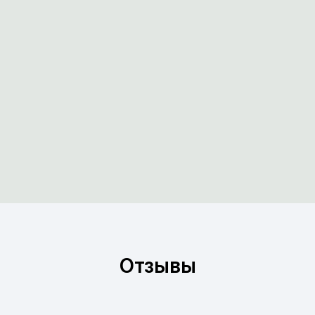
Отзывы
Сеансы с психологом Михаилом
помогли мне лучше понять жену и